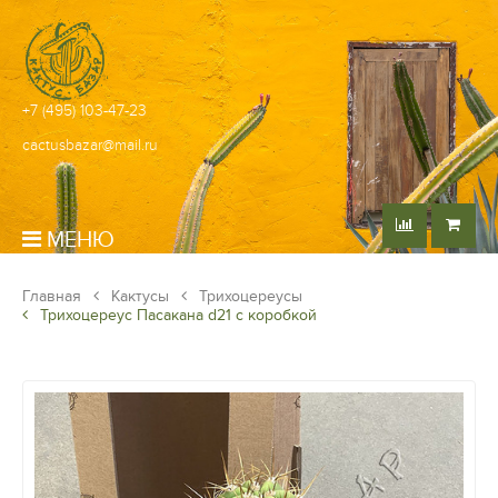
+7 (495) 103-47-23
cactusbazar@mail.ru
МЕНЮ
Главная
Кактусы
Трихоцереусы
Трихоцереус Пасакана d21 с коробкой