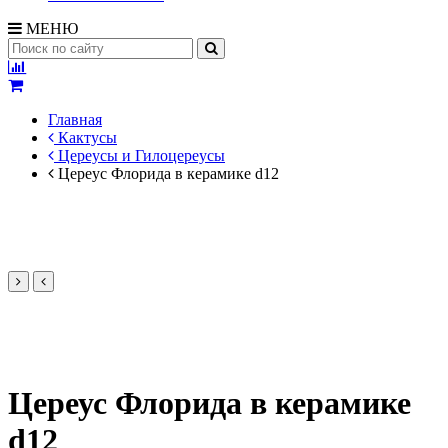
МЕНЮ
Главная
Кактусы
Цереусы и Гилоцереусы
Цереус Флорида в керамике d12
Цереус Флорида в керамике
d12