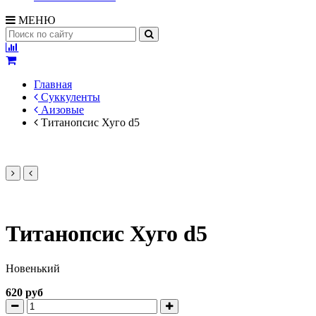
МЕНЮ
Главная
Суккуленты
Аизовые
Титанопсис Хуго d5
Титанопсис Хуго d5
Новенький
620 руб