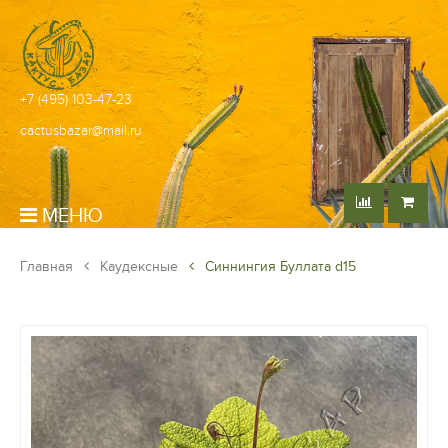
+7 (495) 103-47-23
cactusbazar@mail.ru
МЕНЮ
Главная
Каудексные
Синнингия Буллата d15