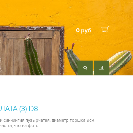
0 руб
АТА (3) D8
или синнингия пузырчатая, диаметр горшка 9см,
но та, что на фото