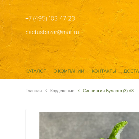
+7 (495) 103-47-23
cactusbazar@mail.ru
КАТАЛОГ
О КОМПАНИИ
КОНТАКТЫ
ДОСТА
Главная
Каудексные
Синнингия Буллата (3) d8