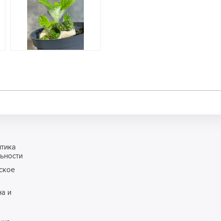
итика
ьности
ское
а и