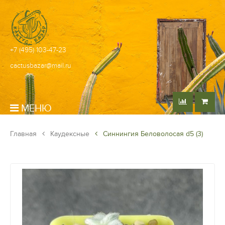
+7 (495) 103-47-23
cactusbazar@mail.ru
МЕНЮ
Главная
Каудексные
Синнингия Беловолосая d5 (3)