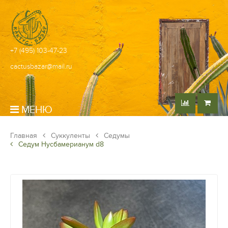
+7 (495) 103-47-23
cactusbazar@mail.ru
МЕНЮ
Главная
Суккуленты
Седумы
Седум Нусбамерианум d8