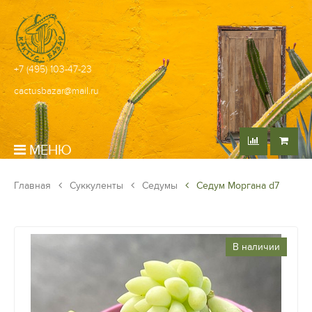
+7 (495) 103-47-23
cactusbazar@mail.ru
МЕНЮ
Главная
Суккуленты
Седумы
Седум Моргана d7
В наличии