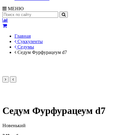
МЕНЮ
Главная
Суккуленты
Седумы
Седум Фурфурацеум d7
Седум Фурфурацеум d7
Новенький