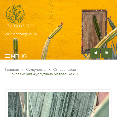
+7 (495) 103-47-23
cactusbazar@mail.ru
МЕНЮ
Главная
Суккуленты
Сансевиерии
Сансевиерия Аубрутиана Металлика d14