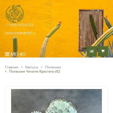
+7 (495) 103-47-23
cactusbazar@mail.ru
МЕНЮ
Главная
Кактусы
Поласкии
Полаския Чичипе Кристата d12