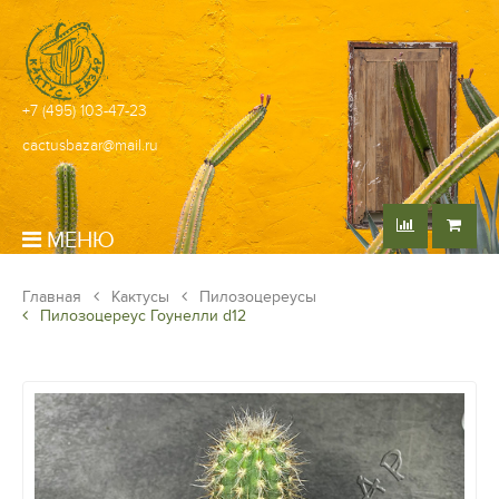
+7 (495) 103-47-23
cactusbazar@mail.ru
МЕНЮ
Главная
Кактусы
Пилозоцереусы
Пилозоцереус Гоунелли d12