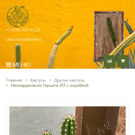
+7 (495) 103-47-23
cactusbazar@mail.ru
МЕНЮ
Главная
Кактусы
Другие кактусы
Неокарденасия Герцога d17 с коробкой