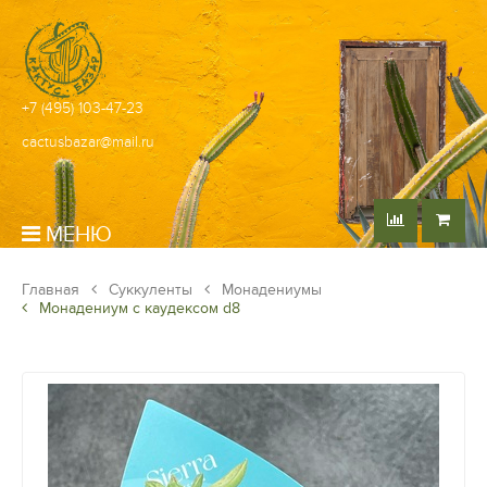
+7 (495) 103-47-23
cactusbazar@mail.ru
МЕНЮ
Главная
Суккуленты
Монадениумы
Монадениум с каудексом d8