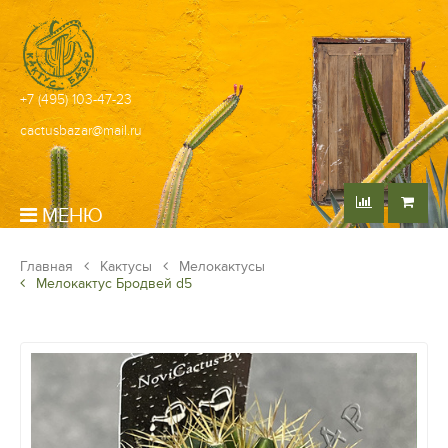
+7 (495) 103-47-23
cactusbazar@mail.ru
МЕНЮ
Главная
Кактусы
Мелокактусы
Мелокактус Бродвей d5