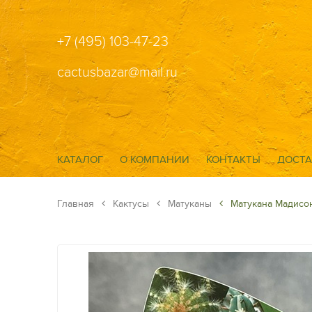
+7 (495) 103-47-23
cactusbazar@mail.ru
КАТАЛОГ
О КОМПАНИИ
КОНТАКТЫ
ДОСТА
Главная
Кактусы
Матуканы
Матукана Мадисо