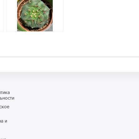
итика
ьности
ское
а и