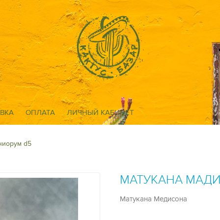
ВКА
ОПЛАТА
ЛИЧНЫЙ КАБИНЕТ
ниорум d5
МАТУКАНА МАД
Матукана Медисона