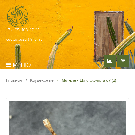
+7 (495) 103-47-23
cactusbazar@mail.ru
МЕНЮ
Главная
Каудексные
Мателея Циклофилла d7 (2)