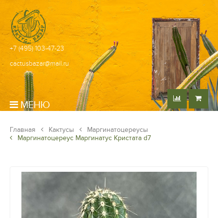
+7 (495) 103-47-23
cactusbazar@mail.ru
МЕНЮ
Главная
Кактусы
Маргинатоцереусы
Маргинатоцереус Маргинатус Кристата d7