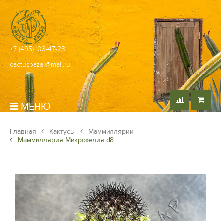
+7 (495) 103-47-23
cactusbazar@mail.ru
МЕНЮ
Главная
Кактусы
Маммиллярии
Маммиллярия Микрохелия d8