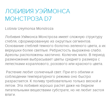
ЛОБИВИЯ УЭЙМОНСА
МОНСТРОЗА D7
Lobivia Ueymonsa Monstroza
Лобивия Уэймонса Монстроза имеет сложную структуру
стебля, сформированную из округлых сегментов.
Основание стеблей темного болотно-зеленого цвета, а их
верхушки более светлые. Ребристость выражена слабо.
Ареолы расположены хаотично. Колючек мало. В период
размножения выбрасывает цветы среднего размера с
лепестками кораллового, розового или красного цвета.
Растение любит солнечный свет. При его обилии и
соблюдении температурного режима оно быстро
разрастается. К поливу требовательно только весной и
летом. Эта лобивия хорошо растет даже на бедном
питательными веществами субстрате, но не любит застоя
влаги.