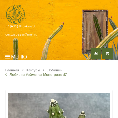
+7 (495) 103-47-23
cactusbazar@mail.ru
МЕНЮ
Главная
Кактусы
Лобивии
Лобивия Уэймонса Монстроза d7