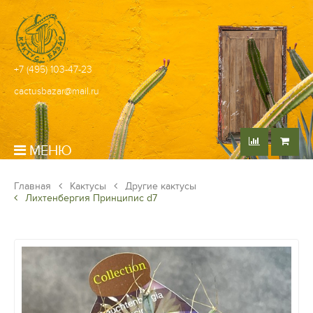
+7 (495) 103-47-23
cactusbazar@mail.ru
МЕНЮ
Главная
Кактусы
Другие кактусы
Лихтенбергия Принципис d7