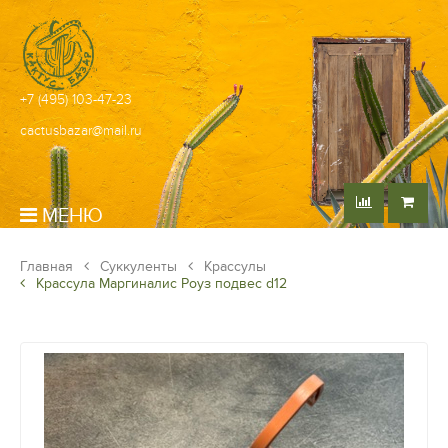
+7 (495) 103-47-23
cactusbazar@mail.ru
МЕНЮ
Главная
Суккуленты
Крассулы
Крассула Маргиналис Роуз подвес d12