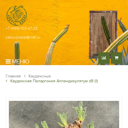
+7 (495) 103-47-23
cactusbazar@mail.ru
МЕНЮ
Главная
Каудексные
Каудексная Пеларгония Аппендикулятум d8 (1)