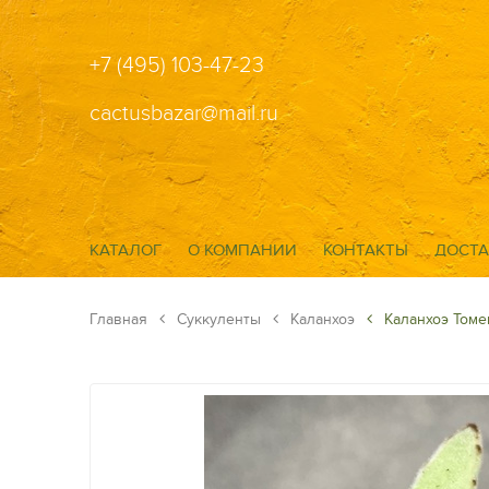
+7 (495) 103-47-23
cactusbazar@mail.ru
КАТАЛОГ
О КОМПАНИИ
КОНТАКТЫ
ДОСТА
Главная
Суккуленты
Каланхоэ
Каланхоэ Томе