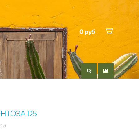
0 руб
НТОЗА D5
osa