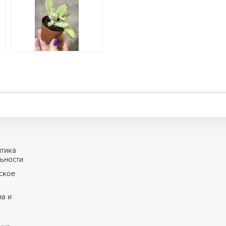
итика
ьности
ское
а и