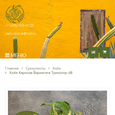
+7 (495) 103-47-23
cactusbazar@mail.ru
МЕНЮ
Главная
Суккуленты
Хойи
Хойя Карноза Вариегата Триколор d8