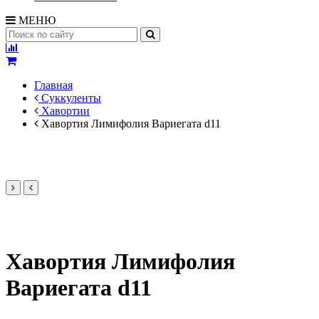
МЕНЮ
Главная
Суккуленты
Хавортии
Хавортия Лимифолия Вариегата d11
Хавортия Лимифолия
Вариегата d11