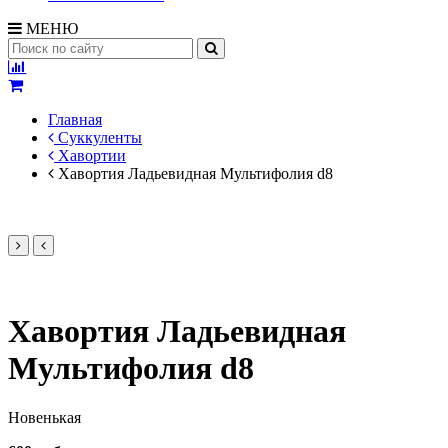
МЕНЮ
Главная
Суккуленты
Хавортии
Хавортия Ладьевидная Мультифолия d8
Хавортия Ладьевидная
Мультифолия d8
Новенькая