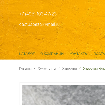
+7 (495) 103-47-23
cactusbazar@mail.ru
КАТАЛОГ
О КОМПАНИИ
КОНТАКТЫ
ДОСТА
Главная
Суккуленты
Хавортии
Хавортия Куп