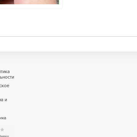
итика
ьности
ское
а и