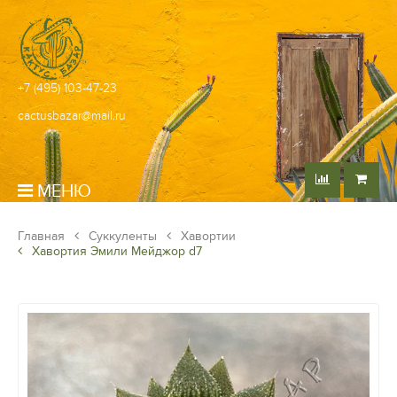
+7 (495) 103-47-23
cactusbazar@mail.ru
МЕНЮ
Главная
Суккуленты
Хавортии
Хавортия Эмили Мейджор d7