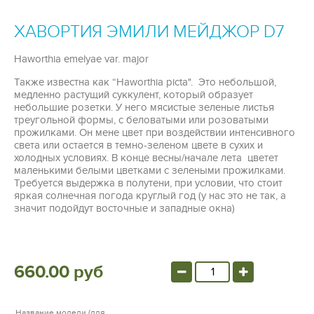
ХАВОРТИЯ ЭМИЛИ МЕЙДЖОР D7
Haworthia emelyae var. major
Также известна как
“
Haworthia picta
"
. Это небольшой,
медленно растущий
суккулент
, который образует
небольшие розетки. У него мясистые зеленые листья
треугольной формы, с беловатыми или розоватыми
прожилками. Он мене цвет при воздействии интенсивного
света или остается в темно-зеленом цвете в сухих и
холодных условиях. В конце весны/начале
лета цветет
маленькими белыми цветками с зелеными прожилками.
Требуется выдержка в полутени, при условии, что стоит
яркая солнечная погода круглый год (у нас это не так, а
значит подойдут восточные и западные окна)
660.00 руб
Название модели (для