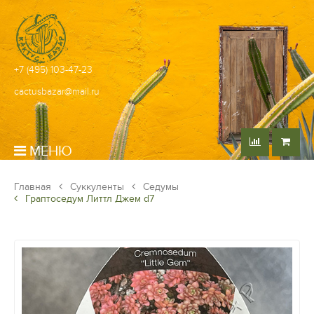
+7 (495) 103-47-23
cactusbazar@mail.ru
МЕНЮ
Главная
Суккуленты
Седумы
Граптоседум Литтл Джем d7