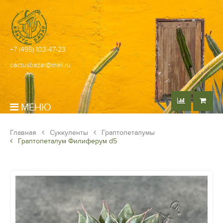
+7 (495) 103-47-23
cactusbazar@mail.ru
МЕНЮ
Главная
Суккуленты
Граптопеталумы
Граптопеталум Филиферум d5