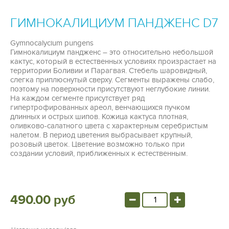
ГИМНОКАЛИЦИУМ ПАНДЖЕНС D7
Gymnocalycium pungens
Гимнокалициум
пандженс
– это относительно небольшой
кактус, который в естественных условиях произрастает на
территории Боливии и Парагвая. Стебель шаровидный,
слегка приплюснутый сверху. Сегменты выражены слабо,
поэтому на поверхности присутствуют неглубокие линии.
На каждом сегменте присутствует ряд
гипертрофированных ареол, венчающихся пучком
длинных и острых шипов. Кожица кактуса плотная,
оливково-салатного
цвета с характерным серебристым
налетом. В период цветения выбрасывает крупный,
розовый цветок. Цветение возможно только при
создании условий, приближенных к естественным.
490.00 руб