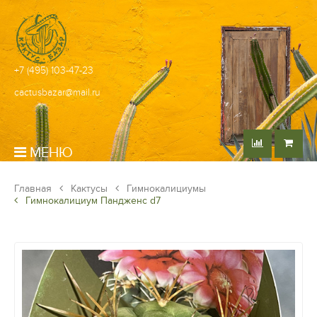
+7 (495) 103-47-23
cactusbazar@mail.ru
МЕНЮ
Главная
Кактусы
Гимнокалициумы
Гимнокалициум Пандженс d7