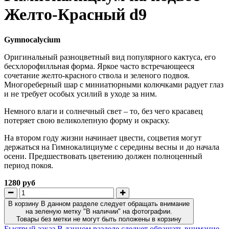
Желто-Красный d9
Gymnocalycium
Оригинальный разноцветный вид популярного кактуса, его
бесхлорофилльная форма. Яркое часто встречающееся
сочетание желто-красного ствола и зеленого подвоя.
Многореберный шар с миниатюрными колючками радует глаз
и не требует особых усилий в уходе за ним.
Немного влаги и солнечный свет – то, без чего красавец
потеряет свою великолепную форму и окраску.
На втором году жизни начинает цвести, соцветия могут
держаться на Гимнокалициуме с середины весны и до начала
осени. Предшествовать цветению должен полноценный
период покоя.
1280 руб
В корзину
В данном разделе следует обращать внимание
на зеленую метку "В наличии" на фотографии.
Товары без метки не могут быть положены в корзину
Быстрый заказ
В данном разделе следует обращать внимание