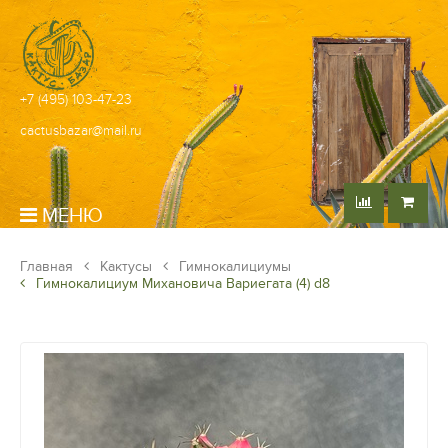
+7 (495) 103-47-23
cactusbazar@mail.ru
МЕНЮ
Главная
Кактусы
Гимнокалициумы
Гимнокалициум Михановича Вариегата (4) d8