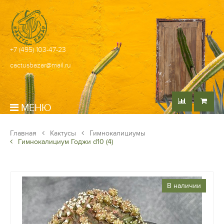
+7 (495) 103-47-23
cactusbazar@mail.ru
МЕНЮ
Главная
Кактусы
Гимнокалициумы
Гимнокалициум Годжи d10 (4)
В наличии