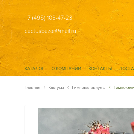
+7 (495) 103-47-23
cactusbazar@mail.ru
КАТАЛОГ
О КОМПАНИИ
КОНТАКТЫ
ДОСТА
Главная
Кактусы
Гимнокалициумы
Гимнокали