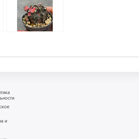
итика
ьности
ское
а и