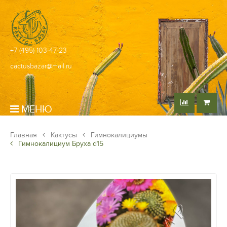
+7 (495) 103-47-23
cactusbazar@mail.ru
МЕНЮ
Главная
Кактусы
Гимнокалициумы
Гимнокалициум Бруха d15