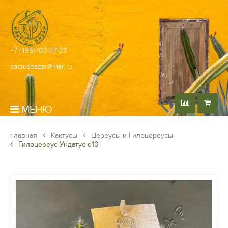
+7 (495) 103-47-23
cactusbazar@mail.ru
МЕНЮ
Главная
Кактусы
Цереусы и Гилоцереусы
Гилоцереус Ундатус d10