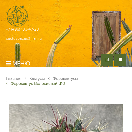
+7 (495) 103-47-23
cactusbazar@mail.ru
МЕНЮ
Главная
Кактусы
Ферокактусы
Ферокактус Волосистый d10