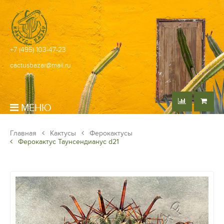
+7 (495) 103-47-23
cactusbazar@mail.ru
МЕНЮ
Главная
Кактусы
Ферокактусы
Ферокактус Таунсендианус d21