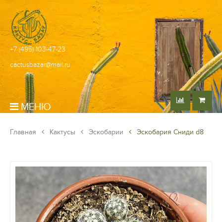
+7 (495) 103-47-23
cactusbazar@mail.ru
МЕНЮ
Главная
Кактусы
Эскобарии
Эскобария Сниди d8