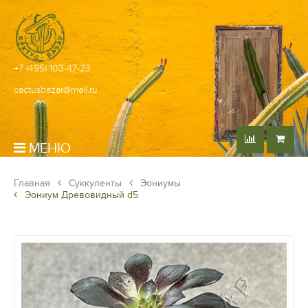
+7 (495) 103-47-23
cactusbazar@mail.ru
МЕНЮ
Главная
Суккуленты
Эониумы
Эониум Древовидный d5