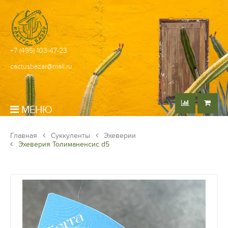
+7 (495) 103-47-23
cactusbazar@mail.ru
МЕНЮ
Главная
Суккуленты
Эхеверии
Эхеверия Толиманенсис d5