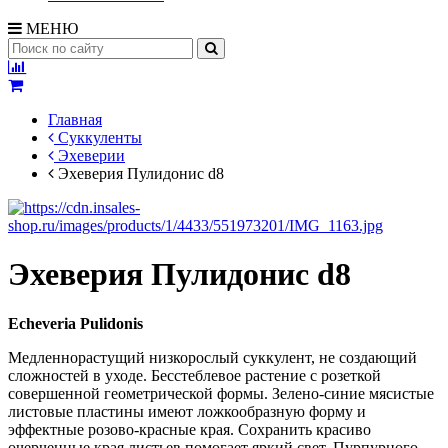
МЕНЮ
Главная
Суккуленты
Эхеверии
Эхеверия Пулидонис d8
Эхеверия Пулидонис d8
Echeveria
P
ulidonis
Медленнорастущий низкорослый суккулент, не создающий
сложностей в уходе. Бесстеблевое растение с розеткой
совершенной геометрической формы. Зелено-синие мясистые
листовые пластины имеют ложкообразную форму и
эффектные розово-красные края. Сохранить красиво
очерченные края листьев помогает яркий свет. Пурпурного