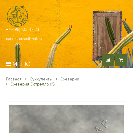
+7 (495) 103-47-23
cactusbazar@mail.ru
МЕНЮ
Главная
Суккуленты
Эхеверии
Эхеверия Эстрелла d5