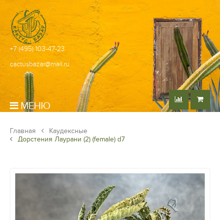
+7 (495) 103-47-23
cactusbazar@mail.ru
МЕНЮ
Главная
Каудексные
Дорстения Лаурани (2) (female) d7