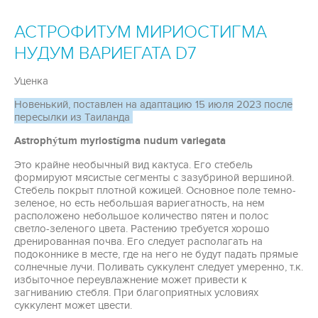
АСТРОФИТУМ МИРИОСТИГМА
НУДУМ ВАРИЕГАТА D7
Уценка
Новенький, поставлен на адаптацию 15 июля 2023 после
пересылки из Таиланда
Astrophýtum
myriostígma nudum variegata
Это крайне необычный вид кактуса. Его стебель
формируют мясистые сегменты с зазубриной вершиной.
Стебель покрыт плотной кожицей. Основное поле темно-
зеленое, но есть небольшая вариегатность, на нем
расположено небольшое количество пятен и полос
светло-зеленого цвета. Растению требуется хорошо
дренированная почва. Его следует располагать на
подоконнике в месте, где на него не будут падать прямые
солнечные лучи. Поливать суккулент следует умеренно, т.к.
избыточное переувлажнение может привести к
загниванию стебля. При благоприятных условиях
суккулент может цвести.