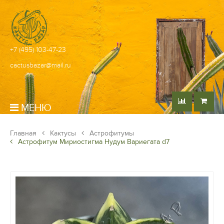
+7 (495) 103-47-23
cactusbazar@mail.ru
МЕНЮ
Главная
Кактусы
Астрофитумы
Астрофитум Мириостигма Нудум Вариегата d7