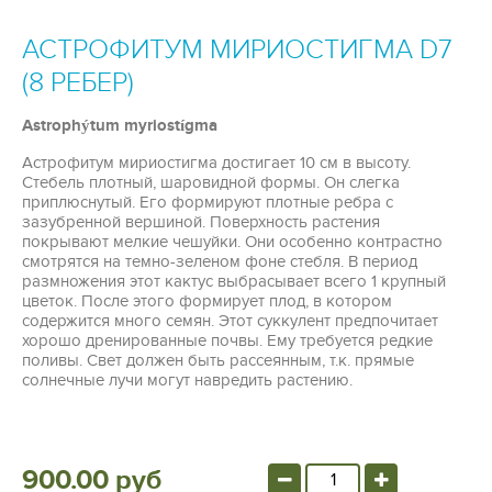
АСТРОФИТУМ МИРИОСТИГМА D7
(8 РЕБЕР)
Astrophýtum
myriostígma
Астрофитум мириостигма достигает 10 см в высоту.
Стебель плотный, шаровидной формы. Он слегка
приплюснутый. Его формируют плотные ребра с
зазубренной вершиной. Поверхность растения
покрывают мелкие чешуйки. Они особенно контрастно
смотрятся на темно-зеленом фоне стебля. В период
размножения этот кактус выбрасывает всего 1 крупный
цветок. После этого формирует плод, в котором
содержится много семян. Этот суккулент предпочитает
хорошо дренированные почвы. Ему требуется редкие
поливы. Свет должен быть рассеянным, т.к. прямые
солнечные лучи могут навредить растению.
900.00 руб