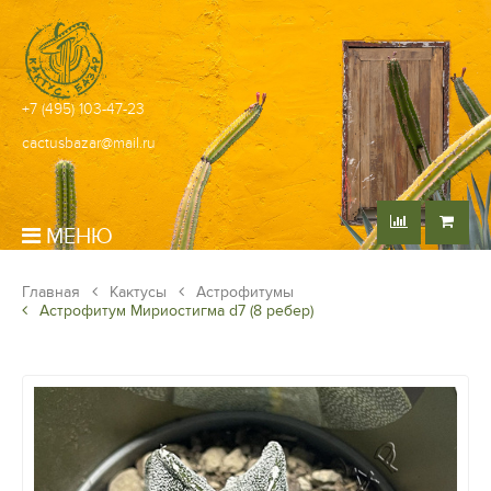
+7 (495) 103-47-23
cactusbazar@mail.ru
МЕНЮ
Главная
Кактусы
Астрофитумы
Астрофитум Мириостигма d7 (8 ребер)