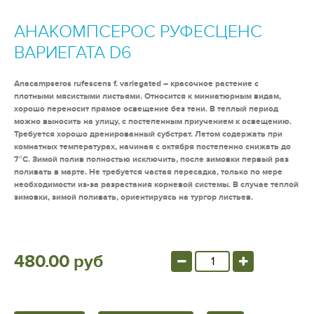
АНАКОМПСЕРОС РУФЕСЦЕНС
ВАРИЕГАТА D6
Anacampseros rufescens f. variegated – красочное растение с
плотными мясистыми листьями. Относится к миниатюрным видам,
хорошо переносит прямое освещение без тени. В теплый период
можно выносить на улицу, с постепенным приучением к освещению.
Требуется хорошо дренированный субстрат. Летом содержать при
комнатных температурах, начиная с октября постепенно снижать до
7°С. Зимой полив полностью исключить, после зимовки первый раз
поливать в марте. Не требуется частая пересадка, только по мере
необходимости из-за разрастания корневой системы. В случае теплой
зимовки, зимой поливать, ориентируясь на тургор листьев.
480.00 руб