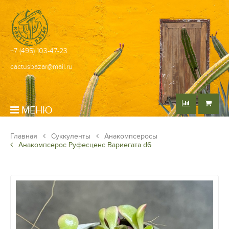
+7 (495) 103-47-23
cactusbazar@mail.ru
МЕНЮ
Главная
Суккуленты
Анакомпсеросы
Анакомпсерос Руфесценс Вариегата d6