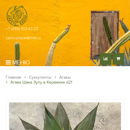
+7 (495) 103-47-23
cactusbazar@mail.ru
МЕНЮ
Главная
Суккуленты
Агавы
Агава Шака Зулу в Керамике d21